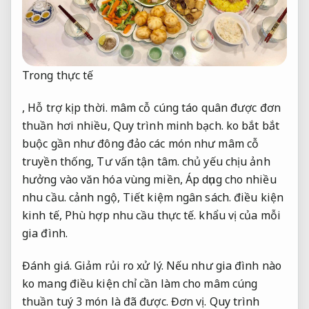
Trong thực tế
,
Hỗ trợ kịp thời.
mâm cỗ cúng
táo quân
được
đơn
thuần
hơi
nhiều
,
Quy trình minh bạch.
ko
bắt
bắt
buộc
gần như
đông đảo
các
món như mâm cỗ
truyền thống,
Tư vấn tận tâm.
chủ yếu
chịu ảnh
hưởng vào văn hóa vùng miền,
Áp dụng cho nhiều
nhu cầu.
cảnh ngộ
,
Tiết kiệm ngân sách.
điều kiện
kinh tế,
Phù hợp nhu cầu thực tế.
khẩu vị của mỗi
gia đình.
Đánh giá.
Giảm rủi ro xử lý.
Nếu như
gia đình nào
ko
mang
điều kiện chỉ cần
làm cho
mâm cúng
thuần tuý
3 món là đã được.
Đơn vị.
Quy trình