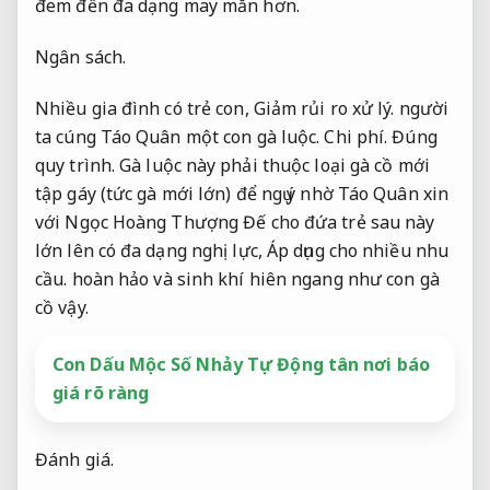
đem đến đa dạng may mắn hơn.
Ngân sách.
Nhiều gia đình có trẻ con,
Giảm rủi ro xử lý.
người
ta cúng Táo Quân một con gà luộc.
Chi phí.
Đúng
quy trình.
Gà luộc này phải thuộc loại gà cồ mới
tập gáy (tức gà mới lớn) để ngụ ý nhờ Táo Quân xin
với Ngọc Hoàng Thượng Đế cho đứa trẻ sau này
lớn lên có đa dạng nghị lực,
Áp dụng cho nhiều nhu
cầu.
hoàn hảo và sinh khí hiên ngang như con gà
cồ vậy.
Con Dấu Mộc Số Nhảy Tự Động tân nơi báo
giá rõ ràng
Đánh giá.