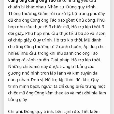
cúng ông Công ông Táo
sẽ có những yêu cầu
chuẩn bị khác nhau.
Nhân sự.
Đúng quy trình.
Thông thường,
Giảm rủi ro xử lý.
bộ trang phục đầy
đủ cho ông Công ông Táo bao gồm:
Chủ động.
Phù
hợp nhu cầu thực tế.
3 chiếc mũ,
Hỗ trợ kịp thời.
3
đôi giày,
Phù hợp nhu cầu thực tế.
3 bộ áo và 3 con
cá chép giấy.
Quy trình.
Hỗ trợ kịp thời.
Mũ dành
cho ông Công thường có 2 cánh chuồn,
Áp dụng cho
nhiều nhu cầu.
trong khi mũ dành cho ông Táo
không có cánh chuồn.
Giải pháp.
Hỗ trợ kịp thời.
Những chiếc mũ này được trang trí bằng các
gương nhỏ hình tròn lấp lánh và kim tuyến đa
dung nhan.
Đơn vị.
Hỗ trợ kịp thời.
đôi khi,
Quy
trình minh bạch.
người ta chỉ cúng biểu trưng một
chiếc mũ ông Công kèm theo áo và một đôi hia làm
bằng giấy.
Chi phí.
Đúng quy trình.
bên cạnh đó,
Tiết kiệm