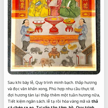
Sau khi bày lễ,
Quy trình minh bạch.
thắp hương
và đọc văn khấn xong,
Phù hợp nhu cầu thực tế.
đợi hương tàn lại thắp thêm một tuần hương nữa,
Tiết kiệm ngân sách.
lễ tạ rồi hóa vàng mã và
thả
cá chép ra ao,
Tư vấn tận tâm.
hồ,
Quy trình