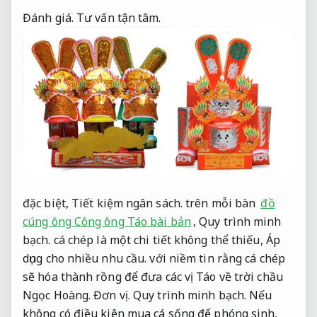
Đánh giá.
Tư vấn tận tâm.
đặc biệt,
Tiết kiệm ngân sách.
trên mỗi bàn
đồ
cúng ông Công ông Táo bài bản
,
Quy trình minh
bạch.
cá chép là một chi tiết không thể thiếu,
Áp
dụng cho nhiều nhu cầu.
với niềm tin rằng cá chép
sẽ hóa thành rồng để đưa các vị Táo về trời chầu
Ngọc Hoàng.
Đơn vị.
Quy trình minh bạch.
Nếu
không có điều kiện mua cá sống để phóng sinh,