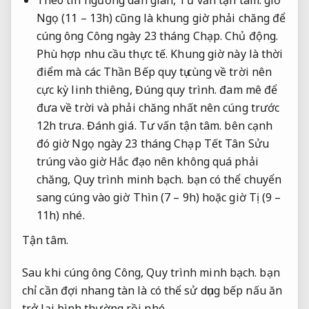
Theo tín ngưỡng dân gian,
Tư vấn tận tâm.
giờ
Ngọ (11 – 13h) cũng là khung giờ phải chăng để
cúng ông Công ngày 23 tháng Chạp.
Chủ động.
Phù hợp nhu cầu thực tế.
Khung giờ này là thời
điểm mà các Thần Bếp quy tụ cùng về trời nên
cực kỳ linh thiêng,
Đúng quy trình.
đam mê để
đưa về trời và phải chăng nhất nên cúng trước
12h trưa.
Đánh giá.
Tư vấn tận tâm.
bên cạnh
đó giờ Ngọ ngày 23 tháng Chạp Tết Tân Sửu
trúng vào giờ Hắc đạo nên không quá phải
chăng,
Quy trình minh bạch.
bạn có thể chuyển
sang cúng vào giờ Thìn (7 – 9h) hoặc giờ Tị (9 –
11h) nhé.
Tận tâm.
Sau khi cúng ông Công,
Quy trình minh bạch.
bạn
chỉ cần đợi nhang tàn là có thể sử dụng bếp nấu ăn
trở lại bình thường rồi nhé.