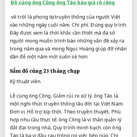
Đồ cúng ông Công ông Táo báo giá rõ ràng
về trời là phong tục truyền thống của người Việt
vào những ngày cuối năm.
Chi phí.
Đúng quy trình.
Đây được xem là thời khắc cần thiết mà đa số
người mong muốn trình báo những vấn đề xảy ra
trong năm qua và mong Ngọc Hoàng giúp đỡ nhân
dân để một năm mới suôn sẻ hơn
Sắm đồ cúng 23 tháng chạp
Kỹ thuật viên.
Lễ cúng ông Công,
Giảm rủi ro xử lý.
ông Táo là
một nghi thức truyền thống lâu đời tại Việt Nam.
Đơn vị.
Hỗ trợ kịp thời.
Theo truyền thuyết,
Phù
hợp nhu cầu thực tế.
ông Công là vị thần quản lý
đất đai trong nhà,
Quy trình minh bạch.
còn ông
Táo là ba vị đầu rau trông coi việc bếp núp.
Chi