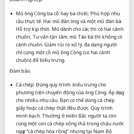
Mũ ông Công ba cỗ hay ba chiếc:
Phù hợp nhu
cầu thực tế.
Hai mũ đàn ông và một mũ đàn bà.
Hỗ trợ kịp thời.
Mũ dành cho các thì có hai cánh
chuồn,
Tư vấn tận tâm.
mũ Táo bà thì không có
cánh chuồn.
Giảm rủi ro xử lý.
đa dạng người
chỉ cúng một cỗ mũ ông Công (có hai cánh
chuồn) để biểu trưng.
Đảm bảo.
Cá chép:
Đúng quy trình.
biểu trưng cho
phương tiện chuyển động của ông Công.
Áp dụng
cho nhiều nhu cầu.
Bạn có thể dùng cá chép
giấy hoặc cá chép thật đều được.
Quy trình
minh bạch.
Thường ở miền Bắc người ta còn
cúng một con cá chép sống thả trong chậu nước
ngụ ý “cá chép hóa rồng” nhưng tại Nam Bộ