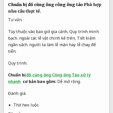
Chuẩn bị đồ cúng ông công ông táo
Phù hợp
nhu cầu thực tế.
Tư vấn.
Tùy thuộc vào bao giờ gia cảnh,
Quy trình minh
bạch.
ngoài các lễ vật chính kể trên,
Tiết kiệm
ngân sách.
người ta làm lễ mặn hay lễ chay để
tiễn.
Quy trình.
Chuẩn bị
đồ cúng ông Công ông Táo xử lý
nhanh
cơ bản bao gồm:
Dễ mở rộng.
Đánh giá.
Thịt heo luộc