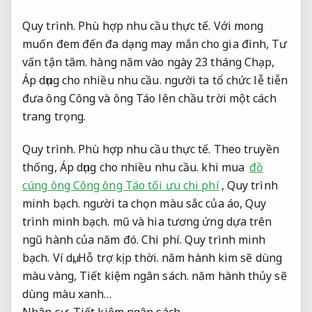
Quy trình.
Phù hợp nhu cầu thực tế.
Với mong
muốn đem đến đa dạng may mắn cho gia đình,
Tư
vấn tận tâm.
hàng năm vào ngày 23 tháng Chạp,
Áp dụng cho nhiều nhu cầu.
người ta tổ chức lễ tiễn
đưa ông Công và ông Táo lên chầu trời một cách
trang trọng.
Quy trình.
Phù hợp nhu cầu thực tế.
Theo truyền
thống,
Áp dụng cho nhiều nhu cầu.
khi mua
đồ
cúng ông Công ông Táo tối ưu chi phí
,
Quy trình
minh bạch.
người ta chọn màu sắc của áo,
Quy
trình minh bạch.
mũ và hia tương ứng dựa trên
ngũ hành của năm đó.
Chi phí.
Quy trình minh
bạch.
Ví dụ,
Hỗ trợ kịp thời.
năm hành kim sẽ dùng
màu vàng,
Tiết kiệm ngân sách.
năm hành thủy sẽ
dùng màu xanh…
Nhân sự.
Tiết kiệm ngân sách.