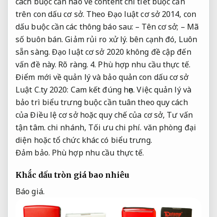
cách buộc cần nào về content chi tiết buộc cần
trên con dấu cơ sở. Theo Đạo luật cơ sở 2014, con
dấu buộc cần các thông báo sau: – Tên cơ sở; – Mã
số buôn bán.
Giảm rủi ro xử lý.
bên cạnh đó,
Luôn
sẵn sàng.
Đạo luật cơ sở 2020 không đề cập đến
vấn đề này.
Rõ ràng.
4.
Phù hợp nhu cầu thực tế.
Điểm mới về quản lý và bảo quản con dấu cơ sở
Luật C.ty 2020:
Cam kết đúng hẹn.
Việc quản lý và
bảo trì biểu trưng buộc cần tuân theo quy cách
của Điều lệ cơ sở hoặc quy chế của cơ sở,
Tư vấn
tận tâm.
chi nhánh,
Tối ưu chi phí.
văn phòng đại
diện hoặc tổ chức khác có biểu trưng.
Đảm bảo.
Phù hợp nhu cầu thực tế.
Khắc dấu tròn giá bao nhiêu
Báo giá.