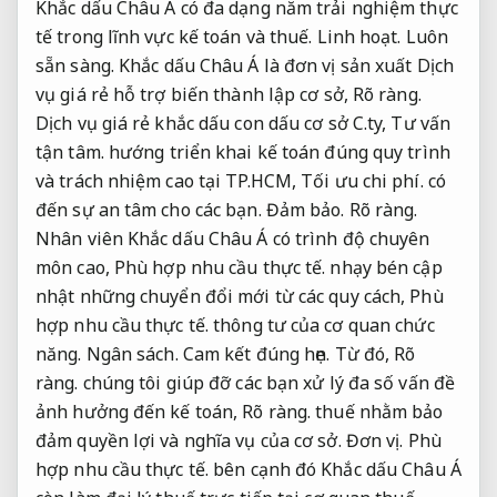
Khắc dấu Châu Á có đa dạng năm trải nghiệm thực
tế trong lĩnh vực kế toán và thuế.
Linh hoạt.
Luôn
sẵn sàng.
Khắc dấu Châu Á là đơn vị sản xuất Dịch
vụ giá rẻ hỗ trợ biến thành lập cơ sở,
Rõ ràng.
Dịch vụ giá rẻ khắc dấu con dấu cơ sở C.ty,
Tư vấn
tận tâm.
hướng triển khai kế toán đúng quy trình
và trách nhiệm cao tại TP.HCM,
Tối ưu chi phí.
có
đến sự an tâm cho các bạn.
Đảm bảo.
Rõ ràng.
Nhân viên Khắc dấu Châu Á có trình độ chuyên
môn cao,
Phù hợp nhu cầu thực tế.
nhạy bén cập
nhật những chuyển đổi mới từ các quy cách,
Phù
hợp nhu cầu thực tế.
thông tư của cơ quan chức
năng.
Ngân sách.
Cam kết đúng hẹn.
Từ đó,
Rõ
ràng.
chúng tôi giúp đỡ các bạn xử lý đa số vấn đề
ảnh hưởng đến kế toán,
Rõ ràng.
thuế nhằm bảo
đảm quyền lợi và nghĩa vụ của cơ sở.
Đơn vị.
Phù
hợp nhu cầu thực tế.
bên cạnh đó Khắc dấu Châu Á