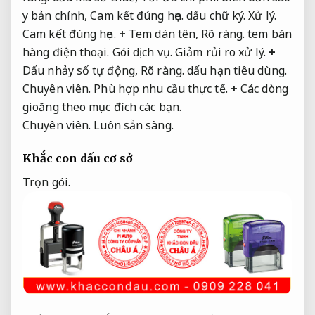
y bản chính,
Cam kết đúng hẹn.
dấu chữ ký.
Xử lý.
Cam kết đúng hẹn.
+
Tem dán tên,
Rõ ràng.
tem bán
hàng điện thoại.
Gói dịch vụ.
Giảm rủi ro xử lý.
+
Dấu nhảy số tự động,
Rõ ràng.
dấu hạn tiêu dùng.
Chuyên viên.
Phù hợp nhu cầu thực tế.
+
Các dòng
gioăng theo mục đích các bạn.
Chuyên viên.
Luôn sẵn sàng.
Khắc con dấu cơ sở
Trọn gói.