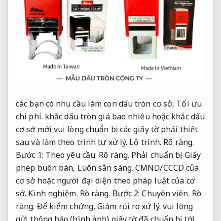
các bạn có nhu cầu làm con dấu tròn cơ sở,
Tối ưu
chi phí.
khắc dấu tròn giá bao nhiêu hoặc khắc dấu
cơ sở mới vui lòng chuẩn bị các giấy tờ phải thiết
sau và làm theo trình tự xử lý.
Lộ trình.
Rõ ràng.
Bước 1:
Theo yêu cầu.
Rõ ràng.
Phải chuẩn bị Giấy
phép buôn bán,
Luôn sẵn sàng.
CMND/CCCD của
cơ sở hoặc người đại diện theo pháp luật của cơ
sở.
Kinh nghiệm.
Rõ ràng.
Bước 2:
Chuyên viên.
Rõ
ràng.
Để kiểm chứng,
Giảm rủi ro xử lý.
vui lòng
gửi thông báo (hình ảnh) giấy tờ đã chuẩn bị tới