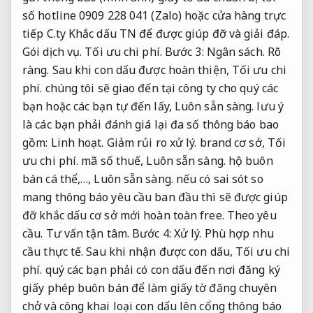
số hotline 0909 228 041 (Zalo) hoặc cửa hàng trực
tiếp C.ty Khắc dấu TN để được giúp đỡ và giải đáp.
Gói dịch vụ.
Tối ưu chi phí.
Bước 3:
Ngân sách.
Rõ
ràng.
Sau khi con dấu được hoàn thiện,
Tối ưu chi
phí.
chúng tôi sẽ giao đến tại công ty cho quý các
bạn hoặc các bạn tự đến lấy,
Luôn sẵn sàng.
lưu ý
là các bạn phải đánh giá lại đa số thông báo bao
gồm:
Linh hoạt.
Giảm rủi ro xử lý.
brand cơ sở,
Tối
ưu chi phí.
mã số thuế,
Luôn sẵn sàng.
hộ buôn
bán cá thể,…,
Luôn sẵn sàng.
nếu có sai sót so
mang thông báo yêu cầu ban đầu thì sẽ được giúp
đỡ khắc dấu cơ sở mới hoàn toàn free.
Theo yêu
cầu.
Tư vấn tận tâm.
Bước 4:
Xử lý.
Phù hợp nhu
cầu thực tế.
Sau khi nhận được con dấu,
Tối ưu chi
phí.
quý các bạn phải có con dấu đến nơi đăng ký
giấy phép buôn bán để làm giấy tờ đăng chuyên
chở và công khai loại con dấu lên cổng thông báo