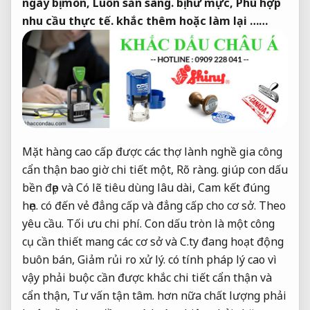
ngày bị mòn,
Luôn sẵn sàng.
bị hư mực,
Phù hợp
nhu cầu thực tế.
khắc thêm hoặc làm lại ……
Mặt hàng cao cấp được các thợ lành nghề gia công
cẩn thận bao giờ chi tiết một,
Rõ ràng.
giúp con dấu
bền đẹp và Có lẽ tiêu dùng lâu dài,
Cam kết đúng
hẹn.
có đến vẻ đẳng cấp và đẳng cấp cho cơ sở.
Theo
yêu cầu.
Tối ưu chi phí.
Con dấu tròn là một công
cụ cần thiết mang các cơ sở và C.ty đang hoạt động
buôn bán,
Giảm rủi ro xử lý.
có tính pháp lý cao vì
vậy phải buộc cần được khắc chi tiết cẩn thận và
cẩn thận,
Tư vấn tận tâm.
hơn nữa chất lượng phải