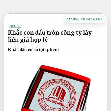
Bỏ
qua
nội
DICHVU.CUNGCAP.NL
dung
DỊCH VỤ
Khắc con dấu tròn công ty lấy
liền giá hợp lý
Khắc dấu cơ sở tại tphcm