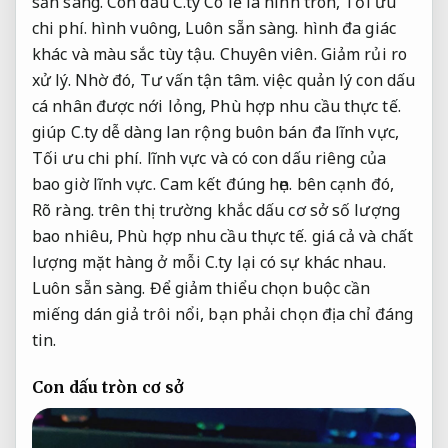
sẵn sàng.
Con dấu C.ty Có lẽ là hình tròn,
Tối ưu
chi phí.
hình vuông,
Luôn sẵn sàng.
hình đa giác
khác và màu sắc tùy tậu.
Chuyên viên.
Giảm rủi ro
xử lý.
Nhờ đó,
Tư vấn tận tâm.
việc quản lý con dấu
cá nhân được nới lỏng,
Phù hợp nhu cầu thực tế.
giúp C.ty dễ dàng lan rộng buôn bán đa lĩnh vực,
Tối ưu chi phí.
lĩnh vực và có con dấu riêng của
bao giờ lĩnh vực.
Cam kết đúng hẹn.
bên cạnh đó,
Rõ ràng.
trên thị trường khắc dấu cơ sở số lượng
bao nhiêu,
Phù hợp nhu cầu thực tế.
giá cả và chất
lượng mặt hàng ở mỗi C.ty lại có sự khác nhau.
Luôn sẵn sàng.
Để giảm thiểu chọn buộc cần
miếng dán giả trôi nổi, bạn phải chọn địa chỉ đáng
tin.
Con dấu tròn cơ sở