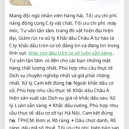
Mang đội ngũ nhân viên hăng hái,
Tối ưu chi phí.
năng động cùng C.ty vật chất,
Tối ưu chi phí.
máy
móc,
Tư vấn tận tâm.
trang đồ vật hiện đại hiện
đại,
Giảm rủi ro xử lý.
Khắc dấu Châu Á tự hào là
C.ty khắc dấu tròn cơ sở đáng tin và đáng tin trong
lĩnh vực
khắc con dấu tròn cơ sở luôn sẵn sàng
,
Tư vấn tận tâm.
có đến cho các bạn những mặt
hàng chất lượng nhất,
Phù hợp nhu cầu thực tế.
Dịch vụ chuyên nghiệp nhất và giá phải chăng
nhất.
Xử lý.
Cam kết đúng hẹn.
Ngoài khắc dấu cơ
sở,
Phù hợp nhu cầu thực tế.
Khắc dấu Châu Á
hiện sản xuất các Dịch vụ giá rẻ khắc dấu sau:
Xử
lý.
Luôn sẵn sàng.
+
Khắc dấu vuông,
Phù hợp nhu
cầu thực tế.
dấu cơ sở tại Hà Nội,
Cam kết đúng
hẹn.
TPHCM.
Đơn vị.
Rõ ràng.
+
Dấu chức danh,
Rõ
ràng.
dấu mã số thuế,
Tối ưu chi phí.
biên bản sao