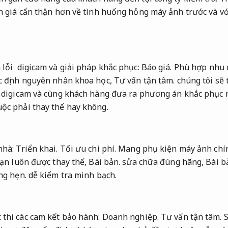
 giá cẩn thận hơn về tình huống hỏng máy ảnh trước và vớ
 lỗi digicam và giải pháp khắc phục:
Báo giá.
Phù hợp nhu c
c định nguyên nhân khoa học,
Tư vấn tận tâm.
chúng tôi sẽ t
a digicam và cùng khách hàng đưa ra phương án khắc phục
ộc phải thay thế hay không.
nhà:
Triển khai.
Tối ưu chi phí.
Mang phụ kiện máy ảnh chí
ạn luôn được thay thế,
Bài bản.
sửa chữa đúng hãng,
Bài b
ng hẹn.
dễ kiểm tra minh bạch.
thi các cam kết bảo hành:
Doanh nghiệp.
Tư vấn tận tâm.
S