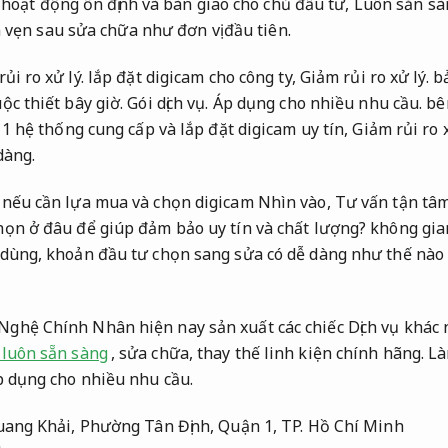
 hoạt động ổn định và bàn giao cho chủ đầu tư,
Luôn sẵn sà
 vẹn sau sửa chữa như đơn vị đầu tiên.
ủi ro xử lý.
lắp đặt digicam cho công ty,
Giảm rủi ro xử lý.
bả
ộc thiết bây giờ.
Gói dịch vụ.
Áp dụng cho nhiều nhu cầu.
bê
1 hệ thống cung cấp và lắp đặt digicam uy tín,
Giảm rủi ro x
dàng.
nếu cần lựa mua và chọn digicam Nhìn vào,
Tư vấn tận tâm
họn ở đâu để giúp đảm bảo uy tín và chất lượng? không gia
dùng, khoản đầu tư chọn sang sửa có dễ dàng như thế nào 
ghệ Chính Nhân hiện nay sản xuất các chiếc Dịch vụ khác n
 luôn sẵn sàng
, sửa chữa, thay thế linh kiện chính hãng. Là
 dụng cho nhiều nhu cầu.
Quang Khải, Phường Tân Định, Quận 1, TP. Hồ Chí Minh