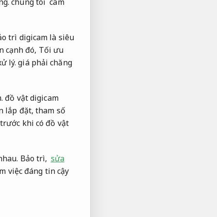
ng.
chúng tôi cam
o trì digicam là siêu
n cạnh đó,
Tối ưu
ử lý.
giá phải chăng
.
đồ vật digicam
n lắp đặt, tham số
trước khi có đồ vật
hau. Bảo trì,
sửa
m việc đáng tin cậy