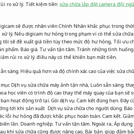
ủi ro xử lý.
Tiết kiệm tiền
sửa chữa lắp đặt camera đội ng
igicam sẽ được nhân viên Chính Nhân khắc phục trong thời
 xử lý.
Nếu digicam hư hỏng trong phạm vi có thể sửa chữa
 tôi sẽ đề xuất giá tiền tùy theo mức độ hư hỏng,
Tối ưu ch
sản phẩm.
Báo giá.
Tư vấn tận tâm.
Tránh những tình huống 
iảm rủi ro xử lý.
điều này có thể khiến bạn mất tiền.
ẵn sàng.
Hiệu quả hơn và độ chính xác cao của việc sửa c
 mục Dịch vụ sửa chữa máy ảnh tận nhà,
Luôn sẵn sàng.
tha
a học viên có trình độ cao thay thế máy quay của bạn sẽ s
bạn hoạt động trở lại.
Gói dịch vụ.
Cam kết đúng hẹn.
Đây cũ
ng tới khi sản xuất Dịch vụ sửa chữa cho người dùng.
Báo 
c lỗi hư hỏng đã được khắc phục hoàn toàn.
Cam kết.
Giảm 
 biến lần.
Doanh nghiệp.
Tư vấn tận tâm.
Ngoài ra,
Áp dụng 
sau khi sửa chữa cũng được nâng cao,
Bài bản.
giúp đảm bảo