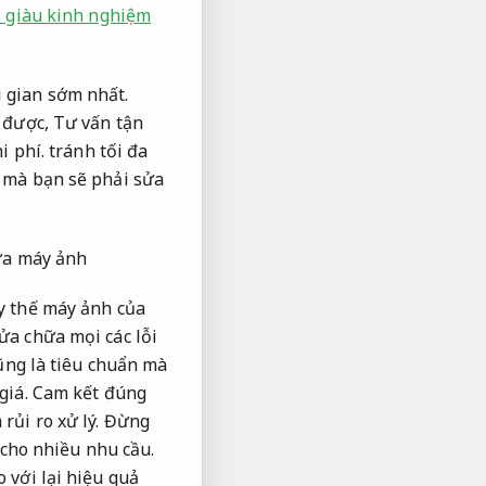
ũ giàu kinh nghiệm
 gian sớm nhất.
 được,
Tư vấn tận
i phí.
tránh tối đa
mà bạn sẽ phải sửa
hữa máy ảnh
y thế máy ảnh của
ửa chữa mọi các lỗi
ng là tiêu chuẩn mà
giá.
Cam kết đúng
rủi ro xử lý.
Đừng
cho nhiều nhu cầu.
 với lại hiệu quả