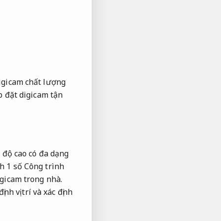
digicam chất lượng
p đặt digicam tận
 độ cao có đa dạng
h 1 số Công trình
gicam trong nhà.
nh vị trí và xác định