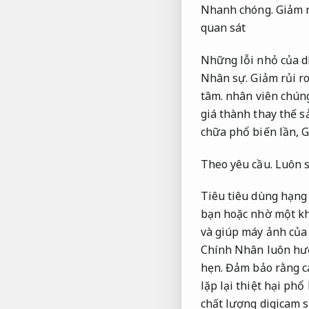
Nhanh chóng.
Giảm r
quan sát
Những lỗi nhỏ của d
Nhân sự.
Giảm rủi ro
tâm.
nhân viên chúng
giá thành thay thế 
chữa phổ biến lần,
G
Theo yêu cầu.
Luôn s
Tiêu tiêu dùng hạng
bạn hoặc nhờ một kho
và giúp máy ảnh của 
Chính Nhân luôn hướ
hẹn.
Đảm bảo rằng cá
lặp lại thiệt hại phổ
chất lượng digicam 