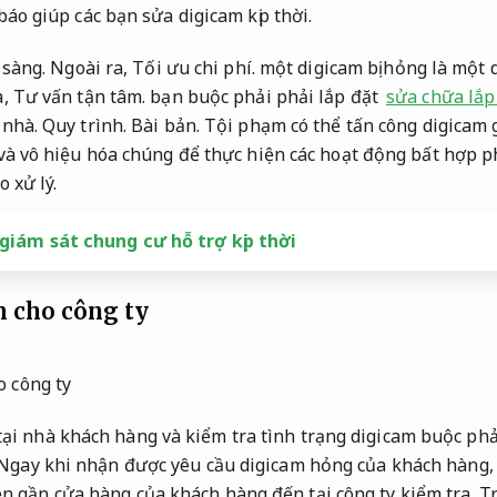
báo giúp các bạn sửa digicam kịp thời.
 sàng.
Ngoài ra,
Tối ưu chi phí.
một digicam bị hỏng là một 
a,
Tư vấn tận tâm.
bạn buộc phải phải lắp đặt
sửa chữa lắp
 nhà.
Quy trình.
Bài bản.
Tội phạm có thể tấn công digicam 
và vô hiệu hóa chúng để thực hiện các hoạt động bất hợp p
o xử lý.
giám sát chung cư hỗ trợ kịp thời
m cho công ty
tại nhà khách hàng và kiểm tra tình trạng digicam buộc ph
Ngay khi nhận được yêu cầu digicam hỏng của khách hàng
ên gần cửa hàng của khách hàng đến tại công ty kiểm tra.
Tr