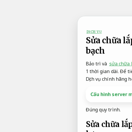
Bỏ
qua
nội
dung
DỊCH VỤ
Sửa chữa lắ
bạch
Bảo trì và
sửa chữa 
1 thời gian dài. Để 
Dịch vụ chính hãng h
Cấu hình server 
Đúng quy trình.
Sửa chữa lắ