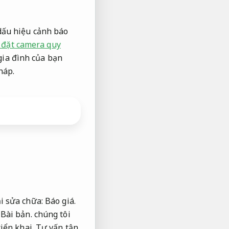
dấu hiệu cảnh báo
 đặt camera quy
gia đình của bạn
háp.
ải sửa chữa:
Báo giá.
,
Bài bản.
chúng tôi
iển khai.
Tư vấn tận