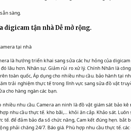
sẵn sàng.
ữa digicam tận nhà
Dễ mở rộng.
mera là hướng triển khai sang sửa các hư hỏng của digicam
 đó lâu hơn.
Nhân sự.
Giảm rủi ro xử lý.
Chính Nhân là công 
trên toàn quốc,
Áp dụng cho nhiều nhu cầu.
bảo hành tại nh
ăm trải nghiệm thực tế trong lĩnh vực sang sửa đồ vật truy
ửa cho hàng ngàn các bạn.
o nhiều nhu cầu.
Camera an ninh là đồ vật giám sát bảo kê
hợp nhu cầu thực tế.
kho bãi,… khỏi ăn cắp.
Khảo sát.
Luôn 
c tế.
để đảm bảo đa số chức năng,
Cam kết đúng hẹn.
bắt b
ộng phải chăng 24/7.
Báo giá.
Phù hợp nhu cầu thực tế.
các