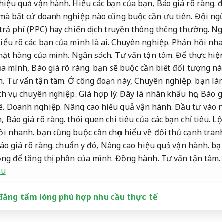
hiệu quả vận hành.
Hiểu các bạn của bạn,
Báo giá rõ ràng.
đ
 mà bất cứ doanh nghiệp nào cũng buộc cần ưu tiên.
Đội ng
trả phí (PPC) hay chiến dịch truyền thông thông thường.
Ng
ểu rõ các bạn của mình là ai.
Chuyên nghiệp.
Phản hồi nha
 mặt hàng của mình.
Ngân sách.
Tư vấn tận tâm.
Để thực hiện
của mình,
Báo giá rõ ràng.
bạn sẽ buộc cần biết đối tượng n
h.
Tư vấn tận tâm.
Ở công đoạn này,
Chuyên nghiệp.
bạn làm
ch vụ chuyên nghiệp.
Giá hợp lý.
Đây là nhân khẩu học,
Báo g
ê.
Doanh nghiệp.
Nâng cao hiệu quả vận hành.
Đầu tư vào n
m,
Báo giá rõ ràng.
thói quen chi tiêu của các bạn chỉ tiêu.
Lộ
ồi nhanh.
bạn cũng buộc cần chọn hiểu về đối thủ cạnh tran
áo giá rõ ràng.
chuẩn y đó,
Nâng cao hiệu quả vận hành.
bạn
ống để tăng thị phần của mình.
Đồng hành.
Tư vấn tận tâm.
ầu
đằng tấm lòng phù hợp nhu cầu thực tế