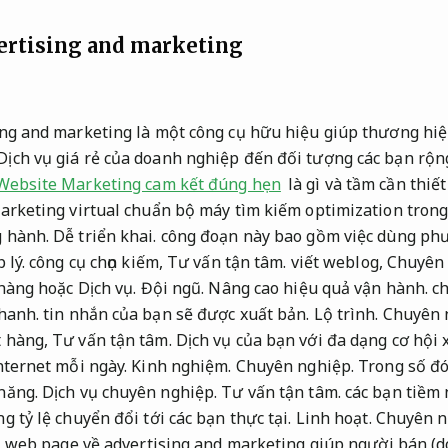
ertising and marketing
ing and marketing là một công cụ hữu hiệu giúp thương hi
ịch vụ giá rẻ của doanh nghiệp đến đối tượng các bạn rộn
Website Marketing cam kết đúng hẹn
là gì và tầm cần thiế
arketing virtual chuẩn bộ máy tìm kiếm optimization trong 
 hành.
Dễ triển khai.
công đoạn này bao gồm việc dùng phư
 lý.
công cụ chọn kiếm,
Tư vấn tận tâm.
viết weblog,
Chuyên 
 hàng hoặc Dịch vụ.
Đội ngũ.
Nâng cao hiệu quả vận hành.
ch
hanh.
tin nhắn của bạn sẽ được xuất bản.
Lộ trình.
Chuyên 
 hàng,
Tư vấn tận tâm.
Dịch vụ của bạn với đa dạng cơ hội 
nternet mỗi ngày.
Kinh nghiệm.
Chuyên nghiệp.
Trong số đó
 năng.
Dịch vụ chuyên nghiệp.
Tư vấn tận tâm.
các bạn tiềm 
g tỷ lệ chuyển đổi tới các bạn thực tại.
Linh hoạt.
Chuyên n
.
web page về advertising and marketing giúp người bán (