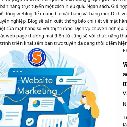
bán hàng trực tuyến một cách hiệu quả.
Ngân sách.
Giá hợp
hể dùng weblog để quảng bá mặt hàng và hạng mục Dịch v
uyên nghiệp.
Blog sẽ sản xuất thông báo chi tiết về mặt hà
biệt của mặt hàng so với thị trường.
Dịch vụ chuyên nghiệp.
ác web page thương mại điện tử cũng sẽ với chức năng tha
trình triển khai sắm bán trực tuyến đa dạng thời điểm hiện
P
W
a
m
v
N
Ti
l