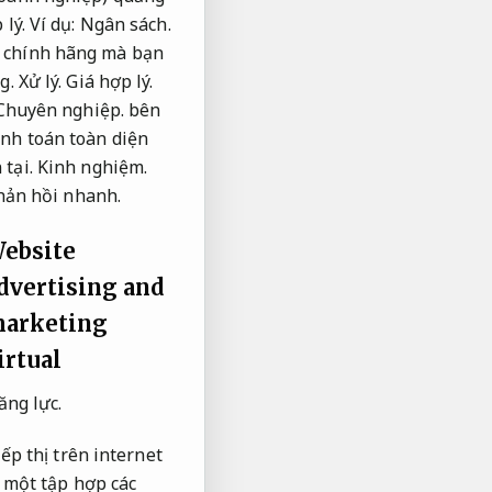
 lý.
Ví dụ:
Ngân sách.
ụ chính hãng mà bạn
ng.
Xử lý.
Giá hợp lý.
Chuyên nghiệp.
bên
nh toán toàn diện
 tại.
Kinh nghiệm.
hản hồi nhanh.
ebsite
dvertising and
arketing
irtual
ăng lực.
ếp thị trên internet
à một tập hợp các