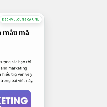
DICHVU.CUNGCAP.NL
ến mẫu mã
tượng các bạn thì
g and marketing
 hiểu trọn vẹn về ý
rong bài viết này,