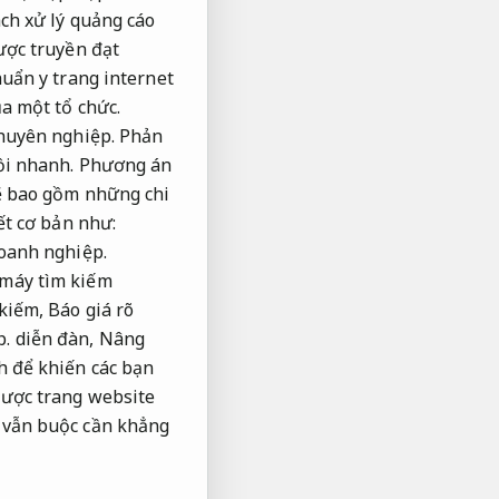
ch xử lý quảng cáo
ược truyền đạt
huẩn y trang internet
a một tổ chức.
huyên nghiệp.
Phản
ồi nhanh.
Phương án
ẽ bao gồm những chi
ết cơ bản như:
oanh nghiệp.
ộ máy tìm kiếm
 kiếm,
Báo giá rõ
p.
diễn đàn,
Nâng
h để khiến các bạn
lược trang website
vẫn buộc cần khẳng