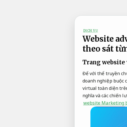
Bỏ
qua
nội
dung
DỊCH VỤ
Website ad
theo sát từ
Trang website 
Để với thể truyền c
doanh nghiệp buộc c
virtual toàn diện trê
nghĩa và các chiến l
website Marketing 