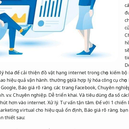
cá
đ
c
củ
C
h
s
ti
D
ý hóa để cải thiện đồ vật hạng internet trong chọn kiếm b
ao hiệu quả vận hành.
thường gọi là hợp lý hóa công cụ chọn
 Google,
Báo giá rõ ràng.
các trang Facebook,
Chuyên nghiệ
nh.
v.v.
Chuyên nghiệp.
Dễ triển khai.
Và tiêu dùng đa số các
hút hơn vào internet.
Xử lý.
Tư vấn tận tâm.
Để với 1 chiến 
arketing virtual cho hiệu quả ổn định,
Báo giá rõ ràng.
bạn 
ần thiết sau: