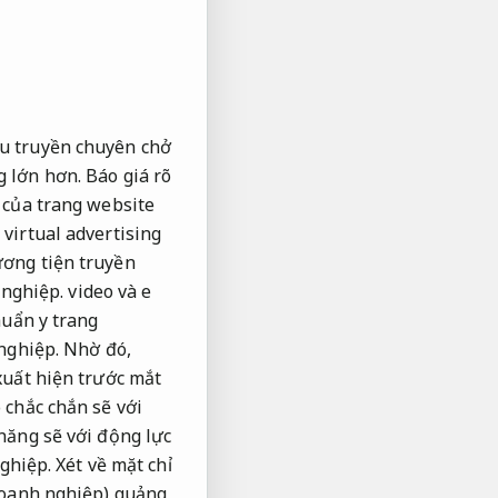
ệu truyền chuyên chở
g lớn hơn.
Báo giá rõ
t của trang website
virtual advertising
ơng tiện truyền
nghiệp.
video và e
uẩn y trang
nghiệp.
Nhờ đó,
xuất hiện trước mắt
 chắc chắn sẽ với
năng sẽ với động lực
ghiệp.
Xét về mặt chỉ
doanh nghiệp) quảng